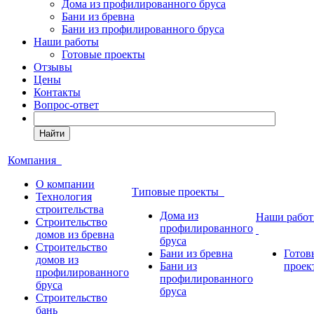
Дома из профилированного бруса
Бани из бревна
Бани из профилированного бруса
Наши работы
Готовые проекты
Отзывы
Цены
Контакты
Вопрос-ответ
Найти
Компания
О компании
Типовые проекты
Технология
строительства
Дома из
Наши рабо
Строительство
профилированного
домов из бревна
бруса
Строительство
Бани из бревна
Готов
домов из
Бани из
проек
профилированного
профилированного
бруса
бруса
Строительство
бань