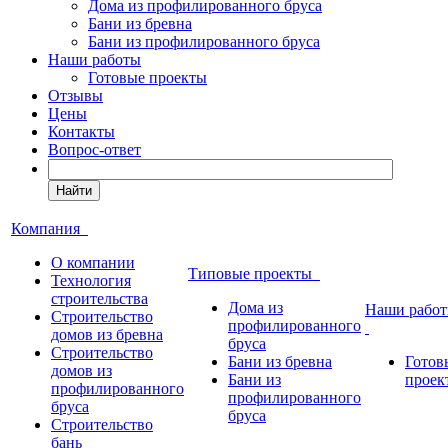
Дома из профилированного бруса
Бани из бревна
Бани из профилированного бруса
Наши работы
Готовые проекты
Отзывы
Цены
Контакты
Вопрос-ответ
Найти
Компания
О компании
Типовые проекты
Технология
строительства
Дома из
Наши рабо
Строительство
профилированного
домов из бревна
бруса
Строительство
Бани из бревна
Готов
домов из
Бани из
проек
профилированного
профилированного
бруса
бруса
Строительство
бань