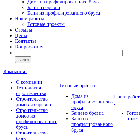
Дома из профилированного бруса
Бани из бревна
Бани из профилированного бруса
Наши работы
Готовые проекты
Отзывы
Цены
Контакты
Вопрос-ответ
Найти
Компания
О компании
Типовые проекты
Технология
строительства
Дома из
Наши рабо
Строительство
профилированного
домов из бревна
бруса
Строительство
Бани из бревна
Готов
домов из
Бани из
проек
профилированного
профилированного
бруса
бруса
Строительство
бань