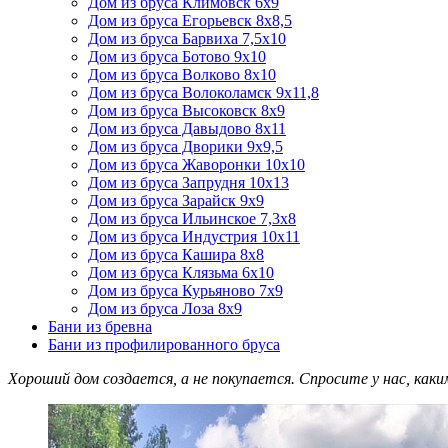
Дом из бруса Климовск 6х9
Дом из бруса Егорьевск 8х8,5
Дом из бруса Барвиха 7,5х10
Дом из бруса Ботово 9х10
Дом из бруса Волково 8х10
Дом из бруса Волоколамск 9х11,8
Дом из бруса Высоковск 8х9
Дом из бруса Давыдово 8х11
Дом из бруса Дворики 9х9,5
Дом из бруса Жаворонки 10х10
Дом из бруса Запрудня 10х13
Дом из бруса Зарайск 9х9
Дом из бруса Ильинское 7,3х8
Дом из бруса Индустрия 10х11
Дом из бруса Кашира 8х8
Дом из бруса Клязьма 6х10
Дом из бруса Курьяново 7х9
Дом из бруса Лоза 8х9
Бани из бревна
Бани из профилированного бруса
Хороший дом создается, а не покупается. Спросите у нас, как