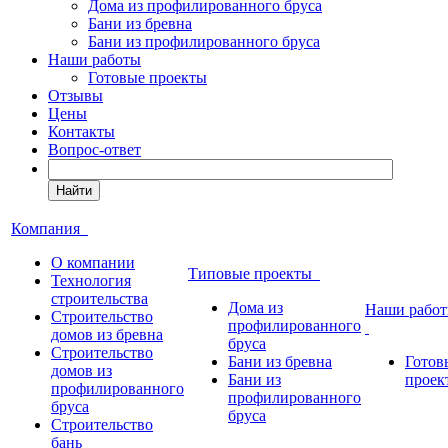
Дома из профилированного бруса
Бани из бревна
Бани из профилированного бруса
Наши работы
Готовые проекты
Отзывы
Цены
Контакты
Вопрос-ответ
Найти
Компания
О компании
Типовые проекты
Технология
строительства
Дома из
Наши рабо
Строительство
профилированного
домов из бревна
бруса
Строительство
Бани из бревна
Готов
домов из
Бани из
проек
профилированного
профилированного
бруса
бруса
Строительство
бань