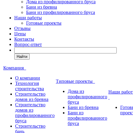
Дома из профилированного бруса
Бани из бревна
Бани из профилированного бруса
Наши работы
Готовые проекты
Отзывы
Цены
Контакты
Вопрос-ответ
Найти
Компания
О компании
Типовые проекты
Технология
строительства
Дома из
Наши рабо
Строительство
профилированного
домов из бревна
бруса
Строительство
Бани из бревна
Готов
домов из
Бани из
проек
профилированного
профилированного
бруса
бруса
Строительство
бань