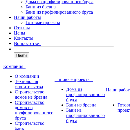
Дома из профилированного бруса
Бани из бревна
Бани из профилированного бруса
Наши работы
Готовые проекты
Отзывы
Цены
Контакты
Вопрос-ответ
Найти
Компания
О компании
Типовые проекты
Технология
строительства
Дома из
Наши рабо
Строительство
профилированного
домов из бревна
бруса
Строительство
Бани из бревна
Готов
домов из
Бани из
проек
профилированного
профилированного
бруса
бруса
Строительство
бань