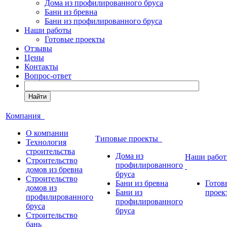
Дома из профилированного бруса
Бани из бревна
Бани из профилированного бруса
Наши работы
Готовые проекты
Отзывы
Цены
Контакты
Вопрос-ответ
Найти
Компания
О компании
Типовые проекты
Технология
строительства
Дома из
Наши рабо
Строительство
профилированного
домов из бревна
бруса
Строительство
Бани из бревна
Готов
домов из
Бани из
проек
профилированного
профилированного
бруса
бруса
Строительство
бань