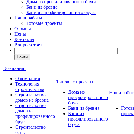
Дома из профилированного бруса
Бани из бревна
Бани из профилированного бруса
Наши работы
Готовые проекты
Отзывы
Цены
Контакты
Вопрос-ответ
Найти
Компания
О компании
Типовые проекты
Технология
строительства
Дома из
Наши рабо
Строительство
профилированного
домов из бревна
бруса
Строительство
Бани из бревна
Готов
домов из
Бани из
проек
профилированного
профилированного
бруса
бруса
Строительство
бань